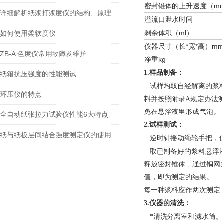
密封锥体的上升速度（mm
详细解析纸浆打浆度仪的结构、原理以及使用特点
溢流口泄水时间
剩余体积（ml）
如何使用柔软度仪
仪器尺寸（长*宽*高）m
ZB-A 色度仪常用故障及维护
净重kg
1.
样品制备：
纸箱抗压强度的性能测试
试样均取自经解离的浆
环压仪的特点
料并按照附录A规定办法测
免在悬浮液里形成气泡。
全自动纸张拉力试验仪性能6大特点
2.
试样测试：
纸与纸板层间结合强度测定仪的使用方法
逆时针摇动绳轮手把，
取已制备好的浆料悬浮液
释放密封锥体，通过铜网
值，即为测定的结果。
每一种浆料应作两次测定
3.
仪器的清洗：
*清洗分离室和滤水筒