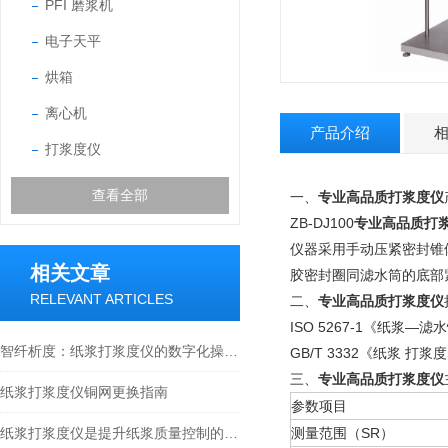
PFI 磨浆机
电子天平
烘箱
离心机
产品介绍
打浆度仪
查看全部
一、
专业高品质打浆度仪
ZB-DJ100
专业高品质打
仪器采用手动压紧密封锥
相关文章
胶密封圈同滤水筒的底部
RELEVANT ARTICLES
二、
专业高品质打浆度仪
ISO 5267-1《纸浆
智纤析度：纸浆打浆度仪的数字化操作与精准检测
GB/T 3332《纸浆 
三、
专业高品质打浆度仪
纸浆打浆度仪铜网更换指南
参数项目
纸浆打浆度仪是提升纸浆质量控制的重要工具
测量范围（
SR）