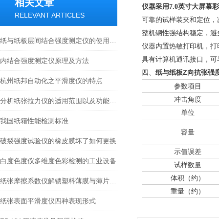
相关文章
仪器采用7.0英寸大屏幕
RELEVANT ARTICLES
可靠的试样装夹和定位，
整机钢性强结构稳定，避
纸与纸板层间结合强度测定仪的使用方法
仪器内置
热敏打印机，打
具有计算机通讯接口，可
内结合强度测定仪原理及方法
纸与纸板Z向抗张强
四、
杭州纸邦自动化之平滑度仪的特点
参数项目
冲击角度
分析纸张拉力仪的适用范围以及功能特点
单位
我国纸箱性能检测标准
容量
破裂强度试验仪的橡皮膜坏了如何更换
示值误差
白度色度仪多维度色彩检测的工业设备
试样数量
体积（约）
纸张摩擦系数仪解锁塑料薄膜与薄片摩擦性能的精密利器
重量（约）
纸张表面平滑度仪四种表现形式