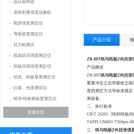
边压取样器
层间剥离强度试验机
戳穿强度测定仪
弯曲挺度测定仪
产品介绍
拉力检测仪
纸箱抗压强度测定仪
纸与纸板Z向抗张
ZB-IBT
纸板压缩强度测定仪
产品概述
纸与纸板Z向抗张
ZB-IBT
纸张、纸板厚度测定仪
重量冲击之后所吸收之能量
白度、色度测试仪
度的测定方法等标准规定
纸张\纸板耐破度测定仪
测设备。
二、执行标准
查看全部
GB/T 26203《纸和纸板内
TAPPI-UM403 T569pm-00
纸与纸板Z向抗张强
三、