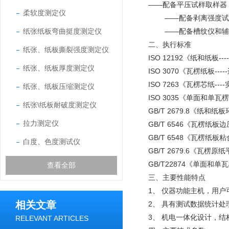
——配备平压试样取样器
柔软度测定仪
——配备剥离强度试验
纸张纸板弯曲挺度测定仪
——配备槽纹仪和辅助
二、
执行标准
纸张、纸板撕裂强度测定仪
ISO 12192《纸和纸板--
纸张、纸板厚度测定仪
ISO 3070《瓦楞纸板-
ISO 7263《瓦楞芯纸-
纸张、纸板压缩测定仪
ISO 3035《单面和单
纸张\纸板耐破度测定仪
GB/T 2679.8《纸和
拉力测定仪
GB/T 6546《瓦楞纸
GB/T 6548《瓦楞纸
白度、色度测试仪
GB/T 2679.6《瓦楞
GB/T22874《单面和
查看全部
三、
主要性能特点
1、 仪器功能主机，用
相关文章
2、 具有测试数据统计
3、 机电一体化设计，
RELEVANT ARTICLES