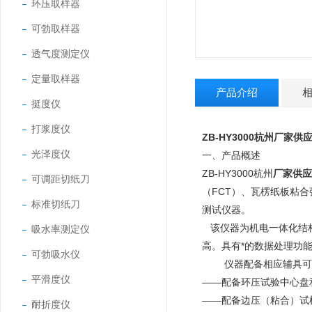
环压取样器
可勃取样器
透气度测定仪
定量取样器
产品介绍
挺度仪
打浆度仪
ZB-HY3000
杭州厂家供
光泽度仪
一、
产品概述
ZB-HY3000杭州
厂家供应
可调距切纸刀
（FCT）、瓦楞纸板粘
标准切纸刀
测试仪器。
该仪器为机电一体化结构
吸水率测定仪
高。具有*的数据处理功
可勃吸水仪
仪器配备相应辅具可
平滑度仪
——配备环压试验中心盘
——配备边压（粘合）试
耐折度仪