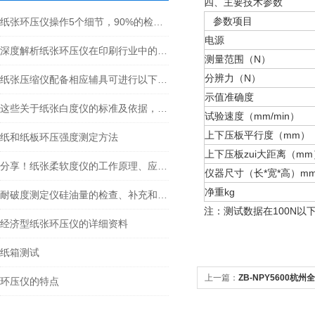
四、
主要技术参数
参数项目
纸张环压仪操作5个细节，90%的检测员都没做到位
电源
深度解析纸张环压仪在印刷行业中的作用
测量范围（N）
分辨力（N）
纸张压缩仪配备相应辅具可进行以下试验
示值准确度
这些关于纸张白度仪的标准及依据，专业人士必须要知道
试验速度（mm/min）
上下压板平行度（mm）
纸和纸板环压强度测定方法
上下压板zui大距离（mm
分享！纸张柔软度仪的工作原理、应用以及未来发展趋势
仪器尺寸（长*宽*高）m
净重kg
耐破度测定仪硅油量的检查、补充和更换
注：
测试数据在100N以
经济型纸张环压仪的详细资料
纸箱测试
上一篇：
ZB-NPY5600杭
环压仪的特点