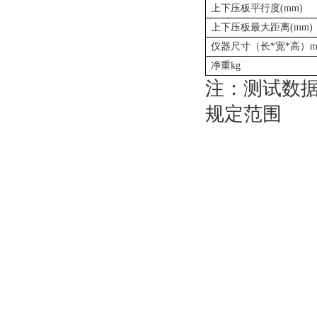
上下压板平行度
(mm)
上下压板最大距离
(mm)
仪器尺寸（长
*
宽
*
高）
净重
kg
注：
测试数
规定范围