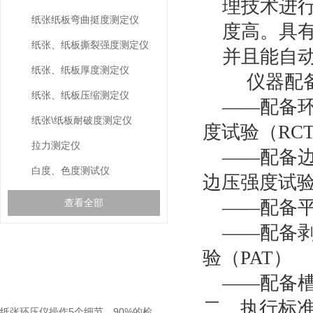
理技术进
纸张纸板弯曲挺度测定仪
度高。具
纸张、纸板撕裂强度测定仪
并且能自
纸张、纸板厚度测定仪
仪器配
纸张、纸板压缩测定仪
——
配备
纸张\纸板耐破度测定仪
度试验（
RC
拉力测定仪
——
配备
白度、色度测试仪
边压强度试
查看全部
——
配备
——
配备
验（
PAT
）
相关文章
RELEVANT ARTICLES
——
配备
二、执行标
纸张环压仪操作5个细节，90%的检测员都没做到位