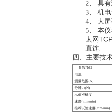
2、
具有
3、
机电
4、
大屏
5、
本仪
TCP
太网
直连。
四、主要技
参数项目
电源
测量范围
(N)
分辨力
(N)
示值准确度
速度
(mm/min)
推荐试验速度
(mm/min)