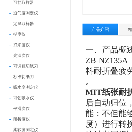
可勃取样器
透气度测定仪
定量取样器
产品介绍
挺度仪
打浆度仪
一、产品概
光泽度仪
ZB-NZ135A
可调距切纸刀
料耐折叠疲
标准切纸刀
。
吸水率测定仪
MIT纸张耐
可勃吸水仪
后自动归位
平滑度仪
能：不但能
耐折度仪
度）进行转
柔软度测定仪