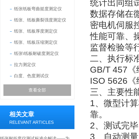
统计出同组试
纸张纸板弯曲挺度测定仪
数据存储在
纸张、纸板撕裂强度测定仪
密电机伺服
纸张、纸板厚度测定仪
性能可靠、
纸张、纸板压缩测定仪
监督检验等
纸张\纸板耐破度测定仪
二、
执行标
拉力测定仪
GB/T 45
白度、色度测试仪
ISO 562
三、
主要性
查看全部
1、
微型计算
靠。
相关文章
RELEVANT ARTICLES
2、测试完毕
3、自动测
纸张耐折度仪测试标准全解读——为什么同样是纸，寿命却天差地别？