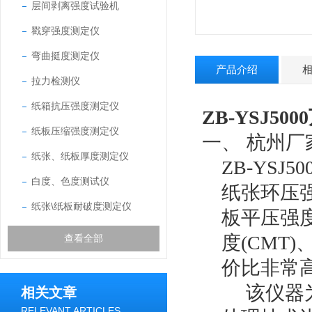
层间剥离强度试验机
戳穿强度测定仪
弯曲挺度测定仪
产品介绍
拉力检测仪
纸箱抗压强度测定仪
ZB-
YSJ
5000
纸板压缩强度测定仪
一、
杭州厂
纸张、纸板厚度测定仪
ZB-YS
白度、色度测试仪
纸张环压强
纸张\纸板耐破度测定仪
板平压强度
度(CMT
查看全部
价比非常
该仪器为
相关文章
RELEVANT ARTICLES