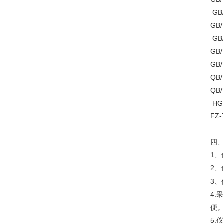
GB/
GB/
GB/
GB/
GB/
QB/
QB
HG
FZ-
四
1
2、
3、
4.
采
便
5.
仪