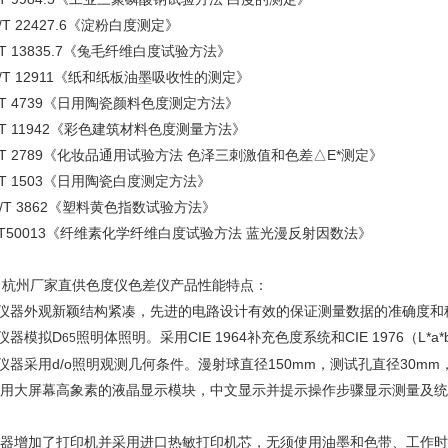
T 22427.6
《淀粉白度测定》
T 13835.7
《兔毛纤维白度试验方法》
T 12911
《纸和纸板油墨吸收性的测定》
T 4739
《日用陶瓷颜料色度测定方法》
T 11942
《彩色建筑材料色度测量方法》
T 2789
《
化妆品通用试验方法 色泽三刺激值和色差△E*测定》
/T 1503《日用陶瓷白度测定方法》
/T 3862《
塑料黄色指数试验方法》
T50013
《
纤维素化学纤维白度试验方法 蓝光漫反射因数法》
、
杭州厂家直供色度仪色差仪
产品性能特点：
、仪器外观新颖结构紧凑，先进的电路设计有效的保证测量数据的准确度和
仪器模拟D
照明体照明。采用CIE 1964补充色度系统和CIE 1976（L*
65
仪器采用d/o照明观测几何条件。漫射球直径150mm，测试孔直径30
用大屏幕高象素的液晶显示模块，中文显示并提示操作步骤显示测量及统
。
器增加了打印机并采用进口热敏打印机芯，无须使用油墨和色带、工作时