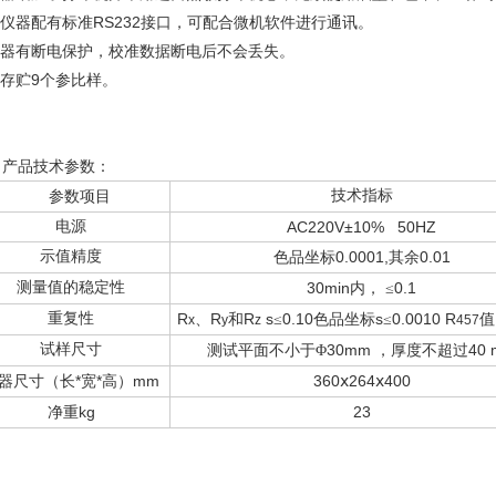
仪器配有标准RS232接口，可配合微机软件进行通讯。
器有断电保护，校准数据断电后不会丢失。
存贮9个参比样。
、产品技术参数：
技术指标
参数项目
电源
AC220V±10% 50HZ
示值精度
0.0001,
0.01
色品坐标
其余
测量值的稳定性
30min
0.1
内，
≤
重复性
R
R
R
s
0.10
s
0.0010
R
、
和
≤
色品坐标
≤
值
x
y
z
457
试样尺寸
30mm
40
测试平面不小于Φ
，厚度不超过
*
*
mm
360
264
400
器尺寸（长
宽
高）
ⅹ
ⅹ
kg
23
净重