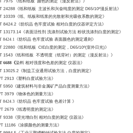
T 7975
《纸和纸板 颜色的测定（漫反射法）》
/T 24288《纸和纸板 主波长和兴奋纯度的测定 D65/10º漫反射法》
T 10339
《纸、纸板和纸浆的光散射和光吸收系数的测定》
T 8424.2
《纺织品 色牢度试验 相对白度的仪器评定方法》
T 13173.14
《
表面活性剂 洗涤剂试验方法
粉状洗涤剂白度的测定》
T 8424.1
《纺织品 色牢度试验 表面颜色的测定通则》
T 22880
《纸和纸板 CIE白度的测定，D65/10º(室外日光)》
T 1543
《纸和纸板 不透明度（纸背衬）的测定（漫反射法）》
染料 相对强度和色差的测定 仪器法》
T 6688
《
T 13025.2
《制盐工业通用试验方法，白度的测定》
T 2913
《塑料白度试验方法》
T 5950
《建筑材料与非金属矿产品白度测量方法》
T 3979
《物体色的测量方法》
T 8424.3
《纺织品 色牢度试验 色差计算 》
T 2679
《纸透明度的测定法》
T 9338
《荧光增白剂 相对白度的测定 仪器法》
T 11186
《涂膜颜色的测量方法》
T 9984.5
《工业三聚磷酸钠试验方法 白度的测定》