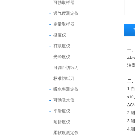
可勃取样器
透气度测定仪
定量取样器
挺度仪
打浆度仪
一
光泽度仪
ZB-
油
可调距切纸刀
标准切纸刀
二
1.
白
吸水率测定仪
x
10
可勃吸水仪
ΔC
平滑度仪
2.
测
3.
测
耐折度仪
4.
柔软度测定仪