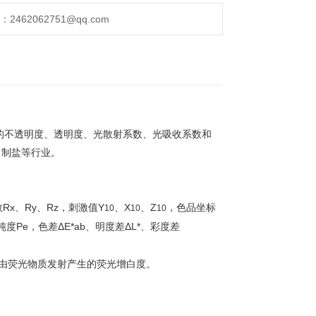
462062751@qq.com
的不透明度、透明度、光散射系数、光吸收系数和
、制盐等行业。
x、Ry、Rz，刺激值Y
、X
、Z
，色品坐标
10
10
10
奋纯度Pe，色差ΔE*ab、明度差ΔL*、彩度差
中由荧光物质发射产生的荧光增白度。