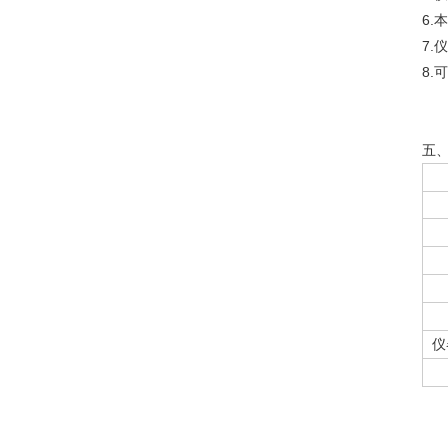
6.
本
7.
仪
8.
可
五
仪