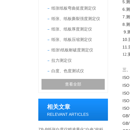
5.
纸张纸板弯曲挺度测定仪
6.
测
7.
纸张、纸板撕裂强度测定仪
8.
纸张、纸板厚度测定仪
9.
纸张、纸板压缩测定仪
10.
11.
纸张\纸板耐破度测定仪
12.
拉力测定仪
三
白度、色度测试仪
ISO
查看全部
ISO
ISO
ISO
相关文章
ISO
RELEVANT ARTICLES
GB/
GB/
ZB-B纸张白度仪精准量化“白色”的科技之眼