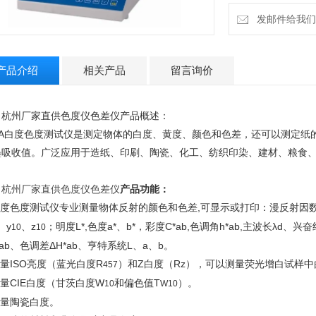
发邮件给我们：2
产品介绍
相关产品
留言询价
、杭州厂家直供色度仪色差仪产品概述：
A
白度色度测试仪是测定
物体的白度、黄度、颜色和色差，还可以测定纸
墨吸收值。广泛应用于造纸、印刷、陶瓷、化工、纺织印染、建材、粮食
、
杭州厂家直供色度仪色差仪
产品功能：
度色度测试仪专业
测量物体反射的颜色和色差,可显示或打印：漫反射因数R
、y
、z
；明度L*,色度a*、b*，彩度C*ab,色调角h*ab,主波长λd、兴
10
10
*ab、色调差ΔH*ab、亨特系统L、a、b。
量ISO亮度（蓝光白度R
）和Z白度（Rz），可以测量荧光增白试样
457
量CIE白度（甘茨白度W
和偏色值T
）。
10
W10
测量陶瓷白度。