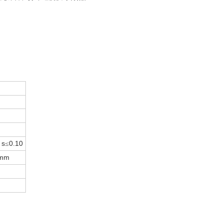
s
0.10
≤
 mm