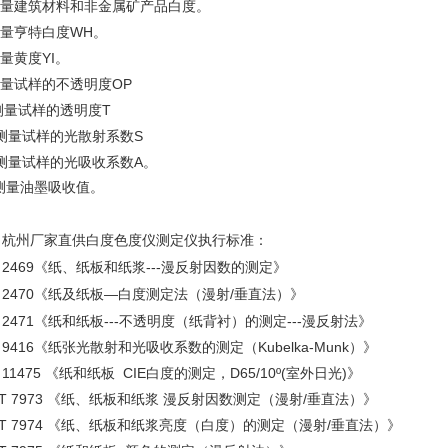
测量建筑材料和非金属矿产品白度。
量亨特白度WH。
测量黄度YI。
测量试样的不透明度OP
测量试样的透明度T
测量试样的光散射系数S
测量试样的光吸收系数A。
测量油墨吸收值。
杭州厂家直供白度色度仪测定仪
、
执行标准：
 2469
---
《纸、纸板和纸浆
漫反射因数的测定》
 2470
—
/
《纸及纸板
白度测定法（漫射
垂直法）
》
 2471
《纸和纸板---不透明度（纸背衬）的测定---漫反射法》
 9416
《纸张光散射和光吸收系数的测定（Kubelka-Munk）》
 11475
《纸和纸板 CIE白度的测定，D65/10º(室外日光)》
T 7973
《纸、纸板和纸浆 漫反射因数测定（漫射/垂直法）》
T 7974
《纸、纸板和纸浆亮度（白度）的测定（漫射/垂直法）》