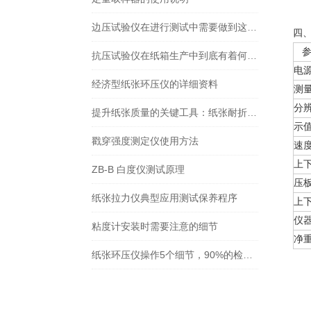
边压试验仪在进行测试中需要做到这一点
四
参
抗压试验仪在纸箱生产中到底有着何种地位
电
经济型纸张环压仪的详细资料
测
分
提升纸张质量的关键工具：纸张耐折度仪
示
戳穿强度测定仪使用方法
速
上
ZB-B 白度仪测试原理
压
纸张拉力仪典型应用测试保养程序
上
仪器
粘度计安装时需要注意的细节
净重
纸张环压仪操作5个细节，90%的检测员都没做到位