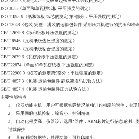
ISO 7263《瓦楞芯纸----实验室起楞后平压强度的测定》
ISO 3035《单面和单瓦楞纸板 平压强度的测定》
ISO 11093-9《纸和纸板 纸芯的测定 第9部分：平压强度的测定》
ISO 12048
《包装 完整、满装的运输包装件 采用压力机进行的抗压和堆
GB/T 2679.8《纸和纸板环压强度的测定》
GB/T 6546《瓦楞纸板边压强度的测定》
GB/T 6548《瓦楞纸板粘合强度的测定》
GB/T 2679.6《瓦楞原纸平压强度的测定》
GB/T22874《单面和单瓦楞纸板 平压强度的测定》
GB/T22906.9《纸芯的测定第9部分：平压强度的测定》
GB/T 4857.3《
包装 运输包装件 静载荷堆码试验方法
》
GB/T 4857.4《
包装 运输包装件压力试验方法 》
、主要性能特点
1、
仪器功能主机，用户可根据实际情况单独订购相应的附件，实现
2、
采用伺服电机控制，噪音小、控制精确
3、
自动化程度高：仪器设计选用*器件，ARM芯片进行信息感测、
过载保护
4、
具有测试数据统计处理功能，可打印输出。