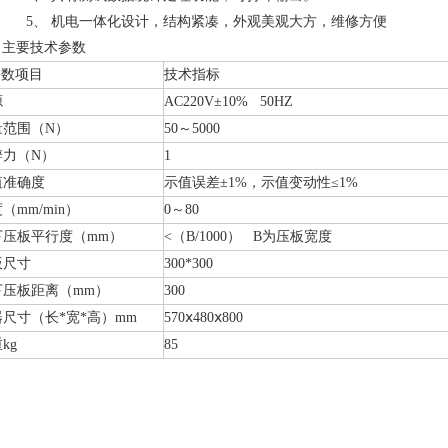
5、
机电一体化设计，结构紧凑，外观美观大方，维修方便
、主要技术参数
数项目
技术指标
源
AC220V±10% 50HZ
量范围（N）
50～5000
辨力（N）
1
值准确度
示值误差±1%，示值变动性≤1%
度（
mm/min
）
0
～80
下压板平行度（mm）
<（B/1000） B为压板宽度
板尺寸
300*300
下压板距离（mm）
300
尺寸（长*宽*高）mm
570ⅹ480ⅹ800
kg
85