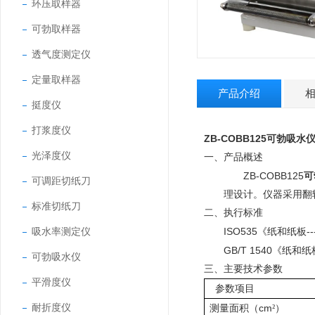
环压取样器
可勃取样器
透气度测定仪
定量取样器
产品介绍
挺度仪
打浆度仪
ZB-COBB125
可勃吸水
光泽度仪
一、产品概述
ZB-COBB125
可
可调距切纸刀
理设计。仪器采用翻
标准切纸刀
二、执行标准
吸水率测定仪
ISO535
--
《纸和纸板
GB/T 1540
《纸和纸
可勃吸水仪
三、主要技术参数
平滑度仪
参数项目
耐折度仪
cm
测量面积（
²）