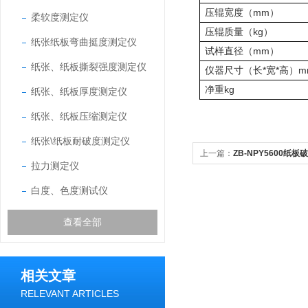
mm
压辊宽度（
）
柔软度测定仪
kg
压辊质量（
）
纸张纸板弯曲挺度测定仪
mm
试样直径（
）
纸张、纸板撕裂强度测定仪
*
*
m
仪器尺寸（长
宽
高）
kg
净重
纸张、纸板厚度测定仪
纸张、纸板压缩测定仪
纸张\纸板耐破度测定仪
上一篇：
ZB-NPY5600
拉力测定仪
仪）
白度、色度测试仪
查看全部
相关文章
RELEVANT ARTICLES