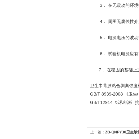
3． 在无震动的环境
4． 周围无腐蚀性介
5． 电源电压的波动范
6． 试验机电源应有可
7． 在稳固的基础上
卫生巾背胶粘合剥离强度
GB/T 8939-2008
《卫生
GB/T12914
纸和纸板
上一篇：
ZB-QNPY30卫