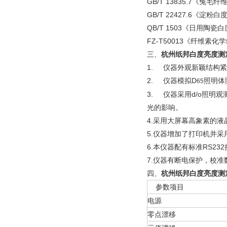
GB/T 13835.7《兔
GB/T 22427.6《淀粉
QB/T 1503《日用陶瓷
FZ-T50013《
纤维素化学
三、
杭州纸邦白度亮度测
1. 仪器外观新颖结构
2. 仪器模拟D
照明体
65
3. 仪器采用d/o照明
光的影响。
4.采用大屏幕高象素的
5.仪器增加了打印机并
6.本仪器配有标准RS2
7.仪器有断电保护，校
四、
杭州纸邦白度亮度测
参数项目
电源
零点漂移