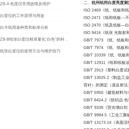
二、
杭州纸邦白度亮度测
ZB-A 色度仪常用故障及维护
ISO 2469《纸、纸板和
白度仪的工作原理与用途
ISO 2471《纸和纸板-
ISO 2470
《纸及纸板—白
白卡纸用途种类和标准分析
ISO 9416《纸张 光散射
ZB-B纸张白度仪精准量化“白色”的科技之眼
GB/T 7973 《纸、
GB/T 7974 《纸、
纸张白度仪的使用方法与维护技巧
GB/T 10339《纸、
GB/T 12911《纸和
GB/T 2913《塑料白度
GB/T 13025.2《
背衬）的测定（漫反射法
GB/T 5950《建筑材
GB/T 8424.2《纺织
GB/T 9338《荧光增白
GB/T 9984.5《工业
GB/T 13173.14《
表面活