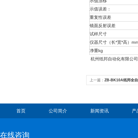
示值漂移
示值误差：
重复性误差
镜面反射误差
试样尺寸
仪器尺寸（长*宽*高）m
净重kg
杭州纸邦自动化有限公司
上一篇：
ZB-BK10A纸邦
首页
公司简介
新闻资讯
产
在线咨询