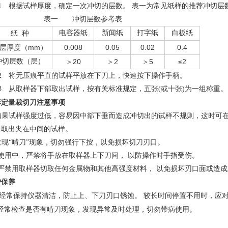
1
根据试样厚度，确定一次冲切的层数。 表一为常见纸样的推荐冲切层
表一 冲切层数参考表
电容器纸
新闻纸
打字纸
白板纸
纸
种
mm
0.008
0.05
0.02
0.4
层厚度（
）
冲切层数（层）
20
2
5
≤2
＞
＞
＞
2
将无压痕平直的试样平放在下刀上，快速按下操作手柄。
3
从取样器下部取出试样，按有关标准规定，五张(或十张)为一组称重。
形定量裁切刀
注意事项
如果试样强度过低，容易因中部下垂而造成冲切出的试样不规则，这时可
再取出夹在中间的试样。
发现“啃刀”现象，切勿强行下按，以免损坏切刀刃口。
用中，严禁将手放在取样器上下刀间， 以防操作时手指受伤。
禁用取样器切取任何金属物和其他高强度材料， 以免损坏刃口面或造成
护保养
经常保持仪器清洁，防止上、下刀刃口锈蚀。 较长时间停置不用时，应
经常检查是否有啃刀现象，发现异常及时处理，切勿带病使用。