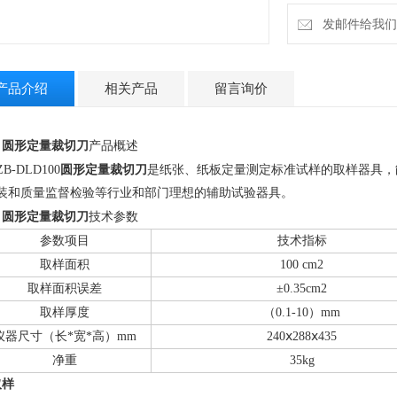
发邮件给我们：2
产品介绍
相关产品
留言询价
圆形定量裁切刀
、
产品概述
圆形定量裁切刀
ZB-DLD100
是纸张、纸板定量测定标准试样的取样器具，
装和质量监督检验等行业和部门理想的辅助试验器具。
圆形定量裁切刀
、
技术参数
参数项目
技术指标
取样面积
100 cm
2
取样面积误差
±0.35cm
2
取样厚度
（0.1-10）mm
仪器尺寸（长
*
宽
*
高）
mm
240ⅹ288ⅹ435
净重
35
kg
样