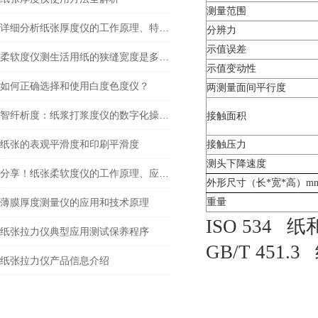
测量范围
详细分析纸张厚度仪的工作原理、特征及检测方法
分辨力
示值误差
柔软度仪测生活用纸的狭缝宽度是多少？
示值变动性
如何正确选择和使用白度色度仪？
两测量面间平行度
智纤析度：纸浆打浆度仪的数字化操作与精准检测
接触面积
纸张的表观平滑度和印刷平滑度
接触压力
测头下降速度
分享！纸张柔软度仪的工作原理、应用以及未来发展趋势
外形尺寸（长
*
宽
*
高）
m
薄膜厚度测量仪的应用和技术原理
重量
ISO 534
纸
纸张拉力仪典型应用测试保养程序
GB/T 451.3
纸张拉力仪产品信息介绍