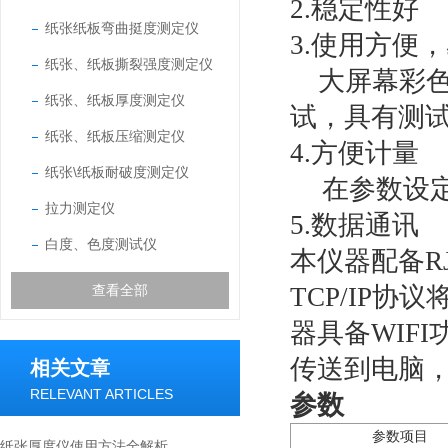
2.
稳定性好
纸张纸板弯曲挺度测定仪
3.
使用方便，
纸张、纸板撕裂强度测定仪
大屏幕彩
纸张、纸板厚度测定仪
试，具有测
纸张、纸板压缩测定仪
4.
方便计量
纸张\纸板耐破度测定仪
在参数设
拉力测定仪
5.
数据通讯
白度、色度测试仪
本仪器配备
R
查看全部
TCP/IP
协议
器具备
WIFI
传送到电脑
相关文章
RELEVANT ARTICLES
参数
参数项目
纸张厚度仪使用方法全解析