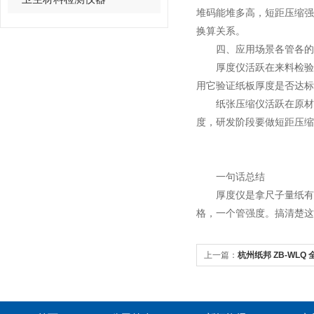
堆码能堆多高，短距压缩
换算关系。
四、应用场景各管各的
厚度仪活跃在来料检验、
用它验证纸板厚度是否达标
纸张压缩仪活跃在原材料
度，研发阶段要做短距压缩
一句话总结
厚度仪是拿尺子量纸有多
格，一个管强度。搞清楚这
上一篇：
杭州纸邦 ZB-WL
司拳头核心产品）