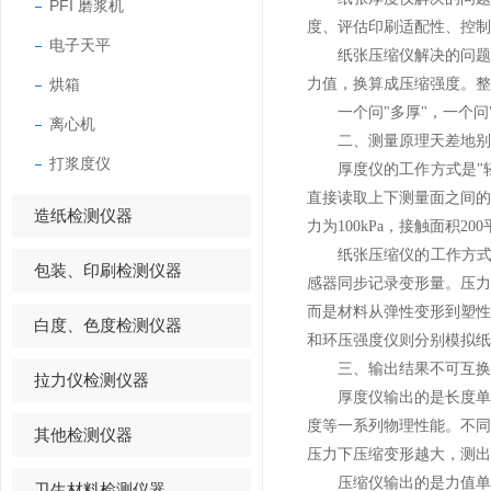
PFI 磨浆机
度、评估印刷适配性、控制
电子天平
纸张压缩仪解决的问题则
烘箱
力值，换算成压缩强度。整
一个问"多厚"，一个问"
离心机
二、测量原理天差地别
打浆度仪
厚度仪的工作方式是"轻
直接读取上下测量面之间
造纸检测仪器
力为100kPa，接触面积200
纸张压缩仪的工作方式是
包装、印刷检测仪器
感器同步记录变形量。压
而是材料从弹性变形到塑
白度、色度检测仪器
和环压强度仪则分别模拟纸
三、输出结果不可互换
拉力仪检测仪器
厚度仪输出的是长度单位
度等一系列物理性能。不
其他检测仪器
压力下压缩变形越大，测出
压缩仪输出的是力值单位
卫生材料检测仪器